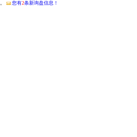
藏。
您有
2
条新询盘信息！